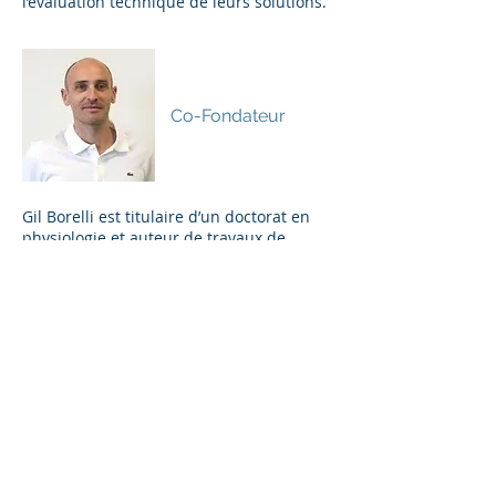
l’évaluation technique de leurs solutions.
Dr. Gil Borelli
Co-Fondateur
Gil Borelli est titulaire d’un doctorat en
physiologie et auteur de travaux de
postdoctorat dans le domaine de la
fatigue neuromusculaire. Une formation
scientifique associée à une carrière
sportive de très haut niveau lui a permis
d’évoluer dans un environnement
collectif multiculturel et
pluridisciplinaire. Il a exercé ses
compétences dans le management de
projets recherche et d’innovation
technologique pour accompagner la
réussite des projets industriels des PME
et des grandes entreprises (Airbus,